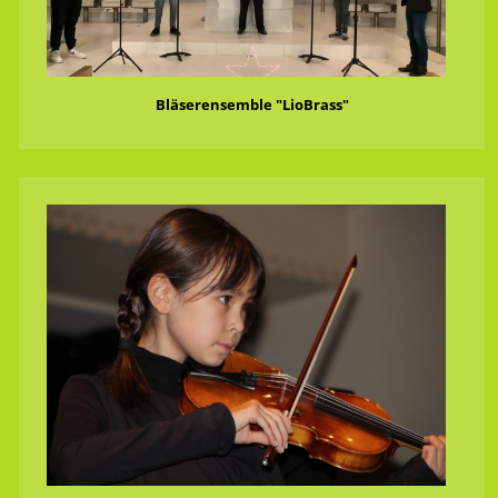
Bläserensemble "LioBrass"