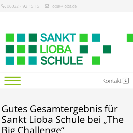
06032 - 92 15 15
lioba@lioba.de
Kontakt
Startseite
Gutes Gesamtergebnis für
Schule
Sankt Lioba Schule bei „The
Big Challenge“
Gemeinschaft