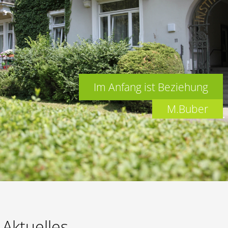
Lernen
Kalender
Im Anfang ist Beziehung
M.Buber
Aktuelles