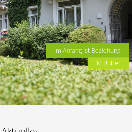
Lernen
Kalender
Im Anfang ist Beziehung
M.Buber
Aktuelles