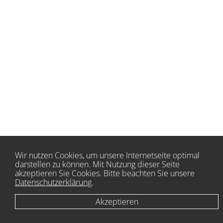
Wir nutzen Cookies, um unsere Internetseite optimal
darstellen zu können. Mit Nutzung dieser Seite
akzeptieren Sie Cookies. Bitte beachten Sie unsere
Datenschutzerklärung
.
Akzeptieren