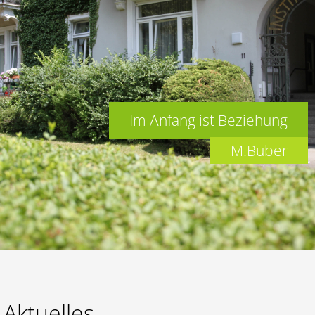
Lernen
Kalender
Im Anfang ist Beziehung
M.Buber
Aktuelles