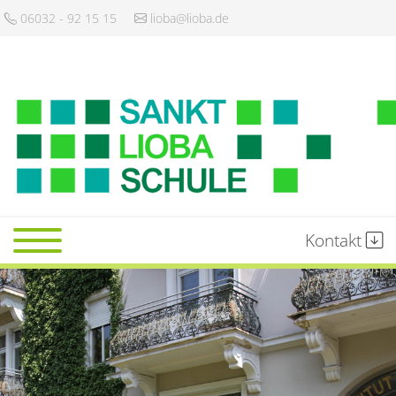
06032 - 92 15 15
lioba@lioba.de
Kontakt
Startseite
Schule
Gemeinschaft