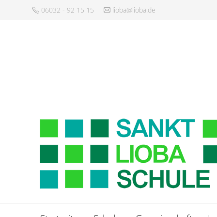
06032 - 92 15 15
lioba@lioba.de