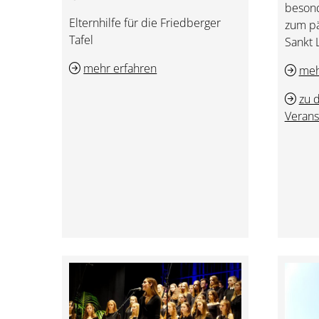
beson
Elternhilfe für die Friedberger
zum pä
Tafel
Sankt 
mehr erfahren
meh
zu 
Verans