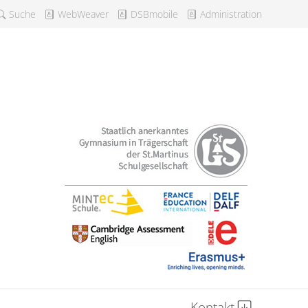
Suche
WebWeaver
DSBmobile
Administration
Kontakt