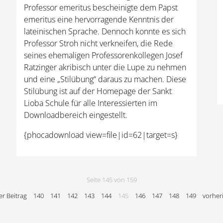
Professor emeritus bescheinigte dem Papst
emeritus eine hervorragende Kenntnis der
lateinischen Sprache. Dennoch konnte es sich
Professor Stroh nicht verkneifen, die Rede
seines ehemaligen Professorenkollegen Josef
Ratzinger akribisch unter die Lupe zu nehmen
und eine „Stilübung“ daraus zu machen. Diese
Stilübung ist auf der Homepage der Sankt
Lioba Schule für alle Interessierten im
Downloadbereich eingestellt.
{phocadownload view=file|id=62|target=s}
Seite 145 von 159
r Beitrag
140
141
142
143
144
145
146
147
148
149
vorheri