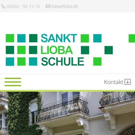
06032 - 92 15 15
lioba@lioba.de
Kontakt
Startseite
Schule
Gemeinschaft