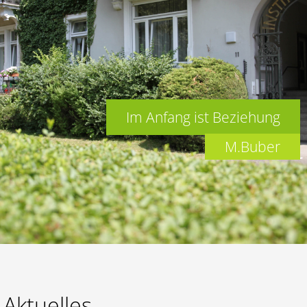
Lernen
Kalender
Im Anfang ist Beziehung
M.Buber
Aktuelles